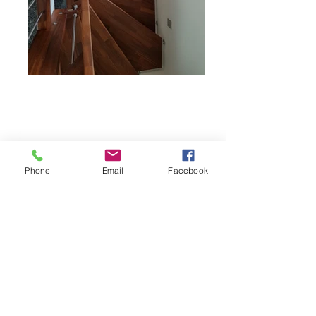
Impressum
Phone
Email
Facebook
Knor Vertriebs GmbH
Scheererstr. 3
72517 Sigmaringendorf
Telefon: 07571/748944